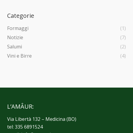
Categorie
Formaggi
(1)
Notizie
(7)
Salumi
(2)
Vini e Birre
(4)
L’AMÂUR:
Via Libertà 132 – Medicina (BO)
tel: 335 6891524