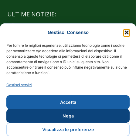
ULTIME NOTIZIE:
Visita al Merano Wine Festival
Gestisci Consenso
21 Novembre 2017
Per fornire le migliori esperienze, utilizziamo tecnologie come i cookie
Di ritorno
per memorizzare e/o accedere alle informazioni del dispositivo. Il
consenso a queste tecnologie ci permetterà di elaborare dati come il
8 Novembre 2017
comportamento di navigazione o ID unici su questo sito. Non
acconsentire o ritirare il consenso può influire negativamente su alcune
Il Vino…Il Vino…
caratteristiche e funzioni.
16 Marzo 2017
Gestisci servizi
Novità all’Amàur: Salumeria Rizzieri di Ferrara
3 Marzo 2017
Accetta
Nega
©2016 L'Amaur di Dario Panzacchi. Powered by Proweb.
Visualizza le preferenze
Foto di Stefano Trevisiol.