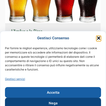
L’Amâur e le Birre
Gestisci Consenso
Vini e Birre
Di
proam
26 Luglio 2016
Al momento proponiamo birre
Per fornire le migliori esperienze, utilizziamo tecnologie come i cookie
per memorizzare e/o accedere alle informazioni del dispositivo. Il
artigianali provenienti da due birrifici: La
consenso a queste tecnologie ci permetterà di elaborare dati come il
Vecchia Orsa…
comportamento di navigazione o ID unici su questo sito. Non
acconsentire o ritirare il consenso può influire negativamente su alcune
caratteristiche e funzioni.
Gestisci servizi
1
2
→
Accetta
Nega